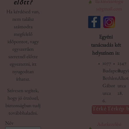
lla.kineziologu
előtt?
s@gmail.com
Ha kérdésed van,
nem találsz
számodra
megfelelő
Egyéni
időpontot, vagy
tanácsadás két
egyszerűen
helyszínen is:
szeretnél előtte
1077
2347
egyeztetni, itt
Budapest,
Bugyi
nyugodtan
Bethlen
Alko
írhatsz.
Gábor
utca
Szívesen segítek,
utca
28.
hogy jó érzéssel,
6.
biztonságban tudj
Térkép betölté
Térkép b
továbbhaladni.
Név
Adatkezelési