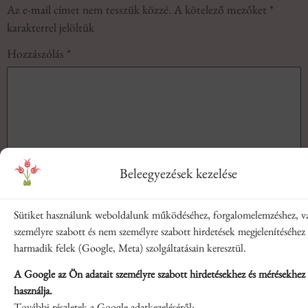
Az e-mail címet nem tesszük közzé.
A kötelező mezőket
*
karakterrel jelöltük
Hozzászólás
*
Beleegyezések kezelése
Sütiket használunk weboldalunk működéséhez, forgalomelemzéshez, v
személyre szabott és nem személyre szabott hirdetések megjelenítéséhez
Név
*
harmadik felek (Google, Meta) szolgáltatásain keresztül.
A Google az Ön adatait személyre szabott hirdetésekhez és mérésekhez
E-mail cím
*
használja.