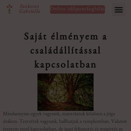
Szekeres
Online időpontfoglalás
Gabriella
Kineziológia 
Csoportos c
Saját élményem a
családállítással
kapcsolatban
Mindannyian egyek vagyunk, mantráztuk közösen a jóga
órákon. Testvérek vagyunk, hallhatjuk a templomban. Valamit
éreztem ezzel kapcsolatban, de igazi felismerés és megértés az