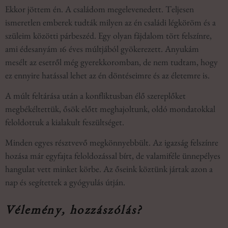
Ekkor jöttem én. A családom megelevenedett. Teljesen
ismeretlen emberek tudták milyen az én családi légköröm és a
szüleim közötti párbeszéd. Egy olyan fájdalom tört felszínre,
ami édesanyám 16 éves múltjából gyökerezett. Anyukám
mesélt az esetről még gyerekkoromban, de nem tudtam, hogy
ez ennyire hatással lehet az én döntéseimre és az életemre is.
A múlt feltárása után a konfliktusban élő szereplőket
megbékéltettük, ősök előtt meghajoltunk, oldó mondatokkal
feloldottuk a kialakult feszültséget.
Minden egyes résztvevő megkönnyebbült. Az igazság felszínre
hozása már egyfajta feloldozással bírt, de valamiféle ünnepélyes
hangulat vett minket körbe. Az őseink köztünk jártak azon a
nap és segítettek a gyógyulás útján.
Vélemény, hozzászólás?