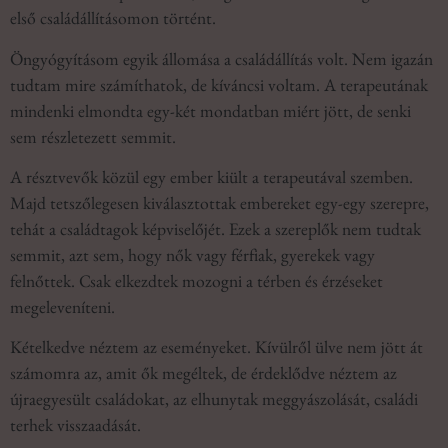
első családállításomon történt.
Öngyógyításom egyik állomása a családállítás volt. Nem igazán
tudtam mire számíthatok, de kíváncsi voltam. A terapeutának
mindenki elmondta egy-két mondatban miért jött, de senki
sem részletezett semmit.
A résztvevők közül egy ember kiült a terapeutával szemben.
Majd tetszőlegesen kiválasztottak embereket egy-egy szerepre,
tehát a családtagok képviselőjét. Ezek a szereplők nem tudtak
semmit, azt sem, hogy nők vagy férfiak, gyerekek vagy
felnőttek. Csak elkezdtek mozogni a térben és érzéseket
megeleveníteni.
Kételkedve néztem az eseményeket. Kívülről ülve nem jött át
számomra az, amit ők megéltek, de érdeklődve néztem az
újraegyesült családokat, az elhunytak meggyászolását, családi
terhek visszaadását.