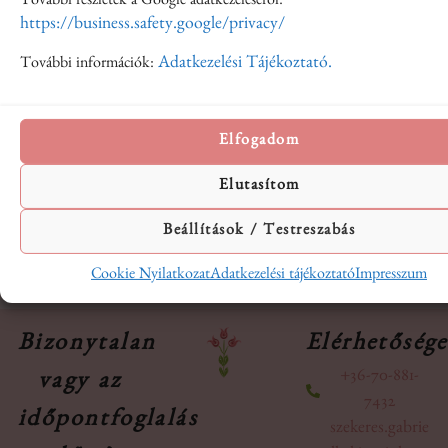
További részletek a Google adatkezeléséről:
https://business.safety.google/privacy/
Honlap
Adatkezelési Tájékoztató.
További információk:
Elfogadom
A nevem, e-mail címem, és weboldalcímem mentése a
böngészőben a következő hozzászólásomhoz.
Elutasítom
Beállítások / Testreszabás
Cookie Nyilatkozat
Adatkezelési tájékoztató
Impresszum
Bizonytalan
Elérhetőség
+36-70-881-
vagy az
7432
időpontfoglalás
szekeres.gabrie