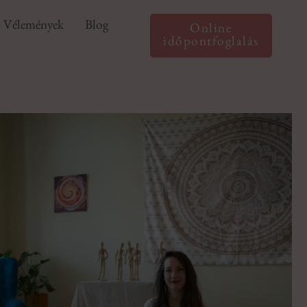
Vélemények
Blog
Online
időpontfoglalás