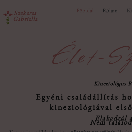
Főoldal
Rólam
Ki
Szekeres
Gabriella
Élet-S
Kineziológus B
Egyéni családállítás ho
kineziológiával els
Elakadtál 
Nem találod