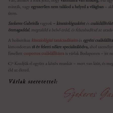
Van, amikor a lélek jelez, hogy
változásra van szükség.
Ha úgy 
minták, vagy
egyszerűen nem találod a helyed a világban
– akk
úton.
Szekeres Gabriella
vagyok
– kineziológusként
és
családállítók
önmagaddal
, megtaláld a belső erőd, és felszabadítsd az utadat
A holisztikus
kineziológiai tanácsadásaim
és
egyéni családállí
kimondottan
18 év feletti nőkre specializálódva,
ahol személyr
Emellett
csoportos családállításra
is várlak Budapesten – itt 
👉 Kezdjük el együtt a közös munkát – mert van kiút, és me
éld az életed.
Várlak szeretettel:
Szekeres Gab