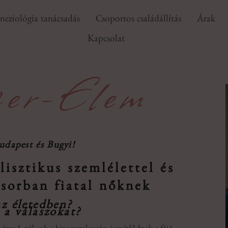
neziológia tanácsadás
Csoportos családállítás
Árak
Kapcsolat
zer-Elem
udapest és Bugyi!
lisztikus szemlélettel és
ősorban fiatal nőknek
az életedben?
 a válaszokat?