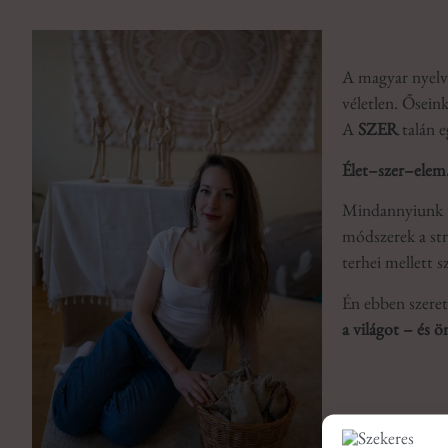
A magyar nyelv
véletlen. Ősein
A
SZER
talán e
Élet–szer–ele
Mindannyiunk ú
módszerek a str
terhei mellett 
Én ebben szeretn
a világot – és