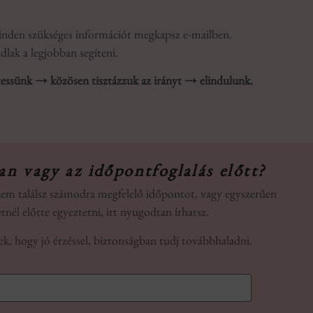
 minden szükséges információt megkapsz e-mailben.
lak a legjobban segíteni.
tessünk → közösen tisztázzuk az irányt → elindulunk.
an vagy az időpontfoglalás előtt?
em találsz számodra megfelelő időpontot, vagy egyszerűen
etnél előtte egyeztetni, itt nyugodtan írhatsz.
ek, hogy jó érzéssel, biztonságban tudj továbbhaladni.