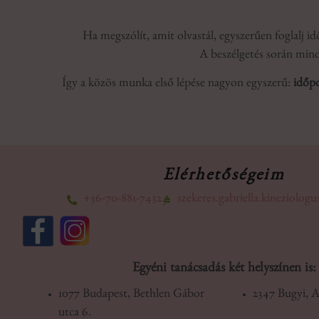
Ha megszólít, amit olvastál, egyszerűen foglalj 
A beszélgetés során mind
Így a közös munka első lépése nagyon egyszerű:
időpo
Elérhetőségeim
+36-70-881-7432
szekeres.gabriella.kineziolo
Egyéni tanácsadás két helyszínen is:
1077 Budapest, Bethlen Gábor
2347 Bugyi, A
utca 6.