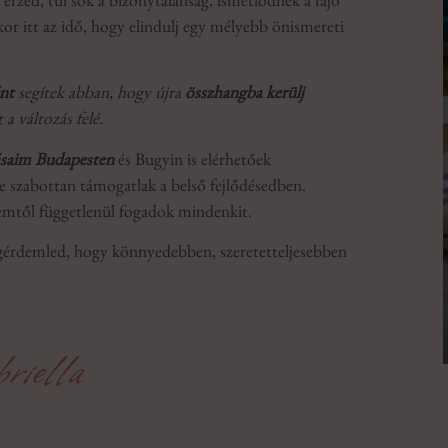
érzed, túl sok a bizonytalanság, ismétlődnek a fájó
or itt az idő, hogy elindulj egy mélyebb önismereti
ént
segítek abban, hogy újra
összhangba kerülj
 a változás felé.
tásaim Budapesten
és Bugyin is elérhetőek
e szabottan támogatlak a belső fejlődésedben.
nemtől függetlenül fogadok mindenkit.
gérdemled, hogy könnyedebben, szeretetteljesebben
riella