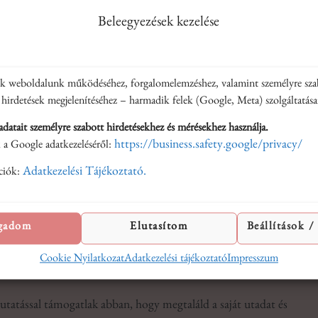
Beleegyezések kezelése
Misszióm
, hogy mindannyian képesek vagyunk meggyógyítani önmagunkat, és
nk weboldalunk működéséhez, forgalomelemzéshez, valamint személyre sza
sadás
és az
egyéni családállítás Budapesten
különösen keresett móds
 hirdetések megjelenítéséhez – harmadik felek (Google, Meta) szolgáltatásai
atait személyre szabott hirdetésekhez és mérésekhez használja.
 a blokkokat
, amelyek akadályozzák a testi és lelki egyensúlyukat, é
https://business.safety.google/privacy/
 a Google adatkezeléséről:
gysége
az alapja a teljes életnek, és munkámmal igyekszem hozzáseg
Adatkezelési Tájékoztató.
ciók:
gadom
Elutasítom
Beállítások /
gítségedre lenni?
Cookie Nyilatkozat
Adatkezelési tájékoztató
Impresszum
utatással támogatlak abban, hogy megtaláld a saját utadat és