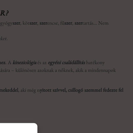
ER?
, gyógy
szer
, köt
szer
,
szer
encse, fű
szer
,
szer
tartás… Nem
nket.
hez
. A
kineziológia
és az
egyéni családállítás
hatékony
alálására – különösen azoknak a nőknek, akik a mindennapok
rmekeddel
, aki még n
yitott szívvel, csillogó szemmel fedezte fel