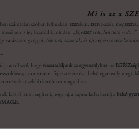
Mi is az a SZ
ben számtalan szóban felbukkan:
szer
elem,
szer
etkezés, meg
szer
et
k meséiben is így kezdődik minden:
„Egy
szer
volt, hol nem volt…”
gy varázsszó:
gyógyít, felemel, összerak, és újra egésszé tesz bennü
m…
tja arról szól, hogy
visszataláljunk az egyensúlyhoz
, az
EGÉSZség
esszoldásra, az önismeret fejlesztésére és a belső egyensúly megt
szeretnének közelebb kerülni önmagukhoz.
ék kísérő lenni: segíteni, hogy újra kapcsolatba kerülj a
belső gye
 önMAGát.