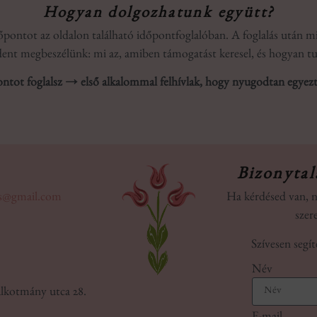
Hogyan dolgozhatunk együtt?
időpontot az oldalon található időpontfoglalóban. A foglalás után
ent megbeszélünk: mi az, amiben támogatást keresel, és hogyan tud
ntot foglalsz → első alkalommal felhívlak, hogy nyugodtan egyez
Bizonytal
gus@gmail.com
Ha kérdésed van, n
szer
Szívesen segít
Név
lkotmány utca 28.