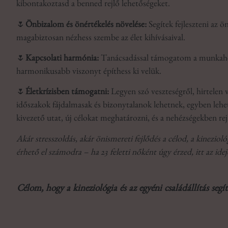
kibontakoztasd a benned rejlő lehetőségeket.
🌷
Önbizalom és önértékelés növelése:
Segítek fejleszteni az 
magabiztosan nézhess szembe az élet kihívásaival.
🌷
Kapcsolati harmónia:
Tanácsadással támogatom a munkahelyi
harmonikusabb viszonyt építhess ki velük.
🌷
Életkrízisben támogatni:
Legyen szó veszteségről, hirtelen v
időszakok fájdalmasak és bizonytalanok lehetnek, egyben lehet
kivezető utat, új célokat meghatározni, és a nehézségekben rej
Akár stresszoldás, akár önismereti fejlődés a célod, a kineziol
érhető el számodra – ha 23 feletti nőként úgy érzed, itt az idej
Célom, hogy a kineziológia és az egyéni családállítás segít