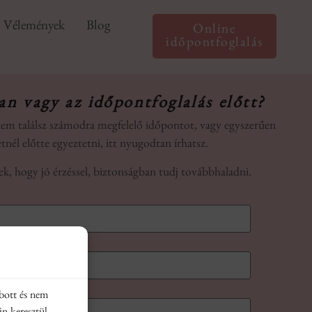
Vélemények
Blog
Online
időpontfoglalás
an vagy az időpontfoglalás előtt?
em találsz számodra megfelelő időpontot, vagy egyszerűen
etnél előtte egyeztetni, itt nyugodtan írhatsz.
ek, hogy jó érzéssel, biztonságban tudj továbbhaladni.
bott és nem