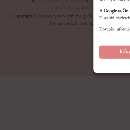
Adatkezelési tájékoztató
Általános Szerződés
személyre szabott
Cookie nyilatkozat
Impresszum
A Google az Ön ad
Copyright © 2025 elet-szer-elem.hu || All rights reserved. M
További részletek
Készítette és karbantartja:
instantonline.
További informá
Elfo