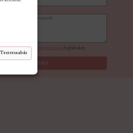
n keresztül.
 az
Adatkezelési tájékoztatóban
foglaltakat.
 Testreszabás
Küldés