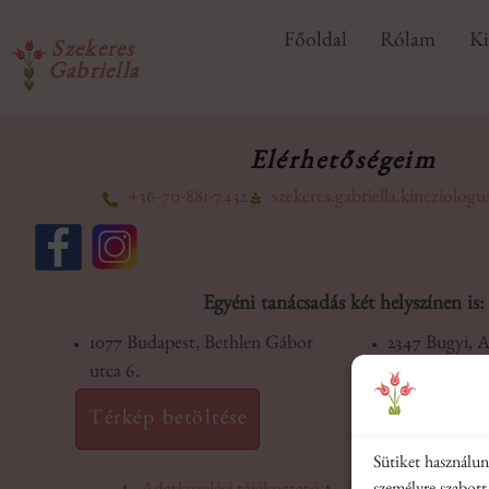
Főoldal
Rólam
Ki
Szekeres
Gabriella
Elérhetőségeim
+36-70-881-7432
szekeres.gabriella.kineziolo
Egyéni tanácsadás két helyszínen is:
1077 Budapest, Bethlen Gábor
2347 Bugyi, A
utca 6.
Térkép betöltése
Térkép bet
Sütiket használu