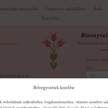
neziológia tanácsadás
Csoportos családállítás
Árak
Kapcsolat
Bizonytal
gus@gmail.com
Ha kérdésed van, n
szer
Szívesen segít
Név
lkotmány utca 28.
E-mail
Beleegyezések kezelése
öltése
Mobil
nk weboldalunk működéséhez, forgalomelemzéshez, valamint személyre sza