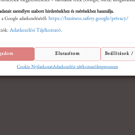
i Feltételek
 hirdetések megjelenítéséhez – harmadik felek (Google, Meta) szolgáltatásai
Üzenet
atait személyre szabott hirdetésekhez és mérésekhez használja.
inden jog fenntartva!
https://business.safety.google/privacy/
 a Google adatkezeléséről:
hu
Adatkezelési Tájékoztató.
ciók:
Elfogadom
gadom
Elutasítom
Beállítások /
Cookie Nyilatkozat
Adatkezelési tájékoztató
Impresszum